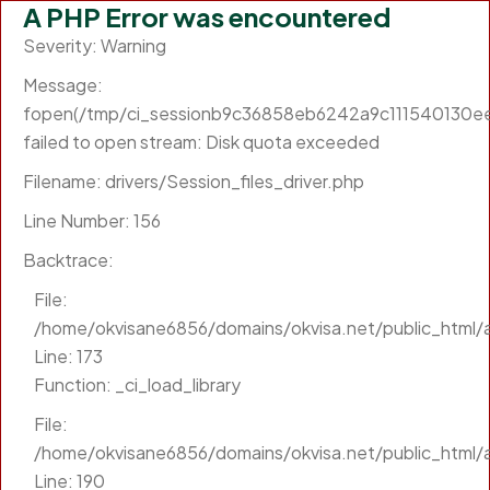
A PHP Error was encountered
Severity: Warning
Message:
fopen(/tmp/ci_sessionb9c36858eb6242a9c111540130ee1
failed to open stream: Disk quota exceeded
Filename: drivers/Session_files_driver.php
Line Number: 156
Backtrace:
File:
/home/okvisane6856/domains/okvisa.net/public_html/a
Line: 173
Function: _ci_load_library
File:
/home/okvisane6856/domains/okvisa.net/public_html/a
Line: 190