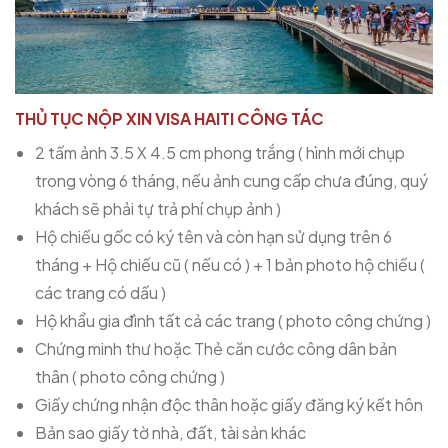
THỦ TỤC NỘP XIN VISA HAITI CÔNG TÁC
2 tấm ảnh 3.5 X 4.5 cm phong trắng ( hình mới chụp
trong vòng 6 tháng, nếu ảnh cung cấp chưa đúng, quý
khách sẽ phải tự trả phí chụp ảnh )
Hộ chiếu gốc có ký tên và còn hạn sử dụng trên 6
tháng + Hộ chiếu cũ ( nếu có ) + 1 bản photo hộ chiếu (
các trang có dấu )
Hộ khẩu gia đình tất cả các trang ( photo công chứng )
Chứng minh thư hoặc Thẻ căn cước công dân bản
thân ( photo công chứng )
Giấy chứng nhận độc thân hoặc giấy đăng ký kết hôn
Bản sao giấy tờ nhà, đất, tài sản khác