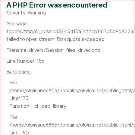
A PHP Error was encountered
Severity: Warning
Message:
fopen(/tmp/ci_session3245415a14f2ebfa17b5b9d822a2
failed to open stream: Disk quota exceeded
Filename: drivers/Session_files_driver.php
Line Number: 156
Backtrace:
File:
/home/okvisane6856/domains/okvisa.net/public_html/a
Line: 173
Function: _ci_load_library
File:
/home/okvisane6856/domains/okvisa.net/public_html/a
Line: 190