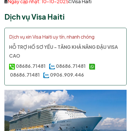
Ngày cập nhật: 10-10-2025
Visa Haiti
Dịch vụ Visa Haiti
Dịch vụ xin Visa Haiti uy tín, nhanh chóng
HỖ TRỢ HỒ SƠ YẾU - TĂNG KHẢ NĂNG ĐẬU VISA
CAO
08686.71481
08686.71481
08686.71481
0906.909.446