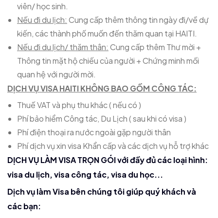
viên/ học sinh.
Nếu đi du lịch:
Cung cấp thêm thông tin ngày đi/về dự
kiến, các thành phố muốn đến thăm quan tại HAITI.
Nếu đi du lịch/ thăm thân:
Cung cấp thêm Thư mời +
Thông tin mặt hộ chiếu của người + Chứng minh mối
quan hệ với người mời.
DỊCH VỤ VISA HAITI KHÔNG BAO GỒM CÔNG TÁC:
Thuế VAT và phụ thu khác ( nếu có )
Phí bảo hiểm Công tác, Du Lịch ( sau khi có visa )
Phí điện thoại ra nước ngoài gặp người thân
Phí dịch vụ xin visa Khẩn cấp và các dịch vụ hỗ trợ khác
DỊCH VỤ LÀM VISA TRỌN GÓI với đầy đủ các loại hình:
visa du lịch, visa công tác, visa du học...
Dịch vụ làm Visa bên chúng tôi giúp quý khách và
các bạn: