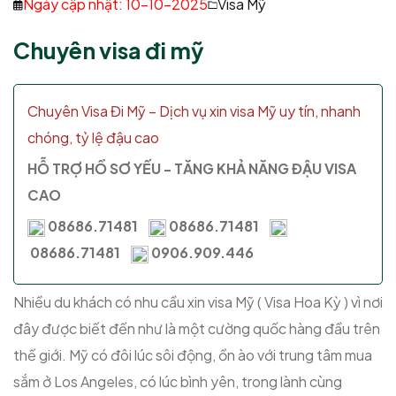
Ngày cập nhật: 10-10-2025
Visa Mỹ
Chuyên visa đi mỹ
Chuyên Visa Đi Mỹ – Dịch vụ xin visa Mỹ uy tín, nhanh
chóng, tỷ lệ đậu cao
HỖ TRỢ HỒ SƠ YẾU - TĂNG KHẢ NĂNG ĐẬU VISA
CAO
08686.71481
08686.71481
08686.71481
0906.909.446
Nhiều du khách có nhu cầu xin visa Mỹ ( Visa Hoa Kỳ ) vì nơi
đây được biết đến như là một cường quốc hàng đầu trên
thế giới. Mỹ có đôi lúc sôi động, ồn ào với trung tâm mua
sắm ở Los Angeles, có lúc bình yên, trong lành cùng