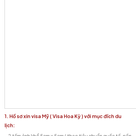
1. Hồ sơ xin visa Mỹ ( Visa Hoa Kỳ ) với mục đích du
lịch:
– 2 tấm ảnh khổ 5cm x 5cm ( theo tiêu chuẩn quốc tế, nền