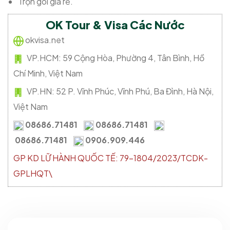
Trọn gói giá rẻ.
OK Tour & Visa Các Nước
okvisa.net
VP.HCM:
59 Cộng Hòa, Phường 4, Tân Bình, Hồ
Chí Minh, Việt Nam
VP.HN:
52 P. Vĩnh Phúc, Vĩnh Phú, Ba Đình, Hà Nội,
Việt Nam
08686.71481
08686.71481
08686.71481
0906.909.446
GP KD LỮ HÀNH QUỐC TẾ: 79-1804/2023/TCDK-
GPLHQT\