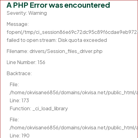
A PHP Error was encountered
Severity: Warning
Message:
fopen(/tmp/ci_session86e69c72dc95c89f6cdae9eb972
failed to open stream: Disk quota exceeded
Filename: drivers/Session_files_driver.php
Line Number: 156
Backtrace:
File:
/home/okvisane6856/domains/okvisa.net/public_html/a
Line: 173
Function: _ci_load_library
File:
/home/okvisane6856/domains/okvisa.net/public_html/a
Line: 190