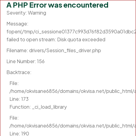
A PHP Error was encountered
Severity: Warning
Message:
fopen(/tmp/ci_sessione01377c993d76f82d3590a01dbc
failed to open stream: Disk quota exceeded
Filename: drivers/Session_files_driver.php
Line Number: 156
Backtrace:
File:
/home/okvisane6856/domains/okvisa.net/public_html/a
Line: 173
Function: _ci_load_library
File:
/home/okvisane6856/domains/okvisa.net/public_html/a
Line: 190